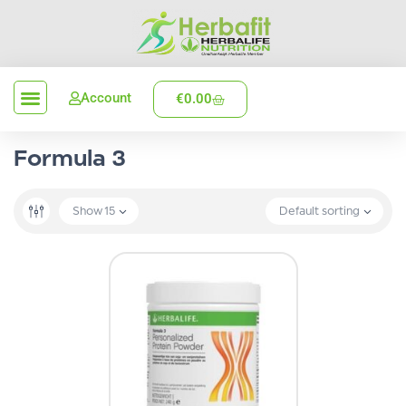
Account
€
0.00
Verzenden en levering
Formula 3
Show
15
Default sorting