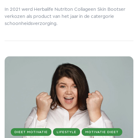
In 2021 werd Herbalife Nutriton Collageen Skin Bootser
verkozen als product van het jaar in de catergorie
schoonheidsverzorging.
DIEET MOTIVATIE
LIFESTYLE
MOTIVATIE DIEET