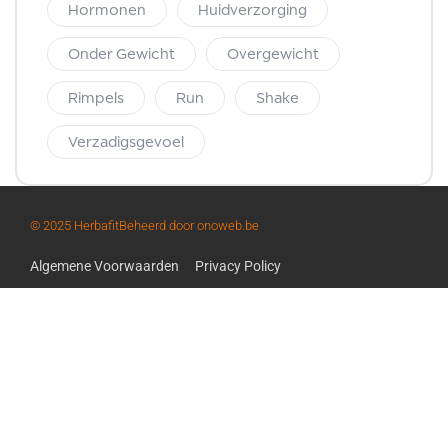
Hormonen
Huidverzorging
Onder Gewicht
Overgewicht
Rimpels
Run
Shake
Verzadigsgevoel
© 2025 Herbafit
Beheerd door onoweb.be
Algemene Voorwaarden
Privacy Policy