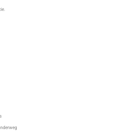
ie.
s
onderweg