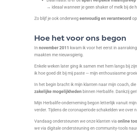
Daarnaast is er de
apart verpakte maaltijdreep
→ ideaal wanneer je geen shaker of melk bij de 
Zo blijf je ook onderweg
eenvoudig en verantwoord
op
Hoe het voor ons begon
In
november 2011
kwam ik voor het eerst in aanrakin
maakten me nieuwsgierig.
Enkele weken later ging ik samen met hem langs bij zijn
ik hoe goed dit bij mij paste — mijn enthousiasme groeid
In het begin bracht ik mijn klanten naar mijn coach, di
zakelijke mogelijkheden
binnen Herbalife. Dankzij ger
Mijn Herbalife-onderneming begon letterlijk vanuit mij
verder. Tijdens de coronaperiode schakelden we over 
Vandaag ondersteunen we onze klanten via
online to
we via digitale ondersteuning en community-tools na