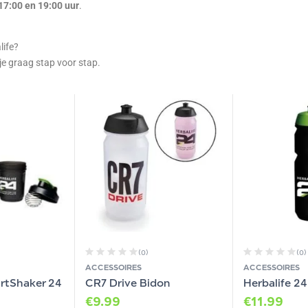
17:00 en 19:00 uur
.
life?
je graag stap voor stap.
(0)
(0)
ACCESSOIRES
ACCESSOIRES
artShaker 24
CR7 Drive Bidon
Herbalife 2
€
9.99
€
11.99