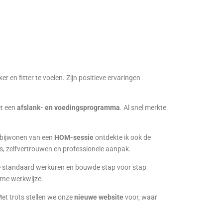
er en fitter te voelen. Zijn positieve ervaringen
et een
afslank- en voedingsprogramma
. Al snel merkte
 bijwonen van een
HOM-sessie
ontdekte ik ook de
is, zelfvertrouwen en professionele aanpak.
 de standaard werkuren en bouwde stap voor stap
erne werkwijze.
Met trots stellen we onze
nieuwe website
voor, waar