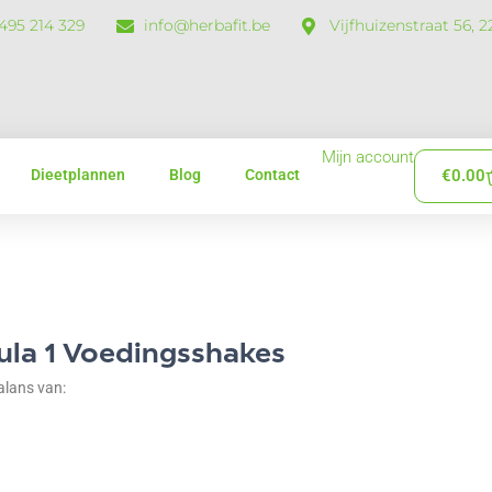
 495 214 329
info@herbafit.be
Vijfhuizenstraat 56, 
Mijn account
Dieetplannen
Blog
Contact
€
0.00
ula 1 Voedingsshakes
alans van: