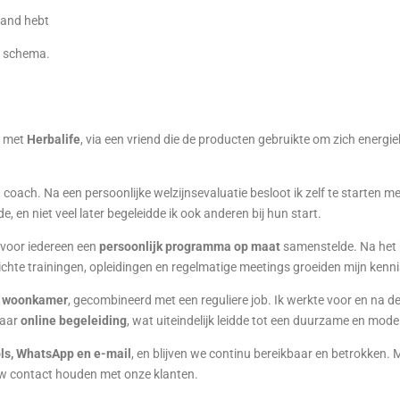
hand hebt
 schema.
g met
Herbalife
, via een vriend die de producten gebruikte om zich energiek
 coach. Na een persoonlijke welzijnsevaluatie besloot ik zelf te starten m
e, en niet veel later begeleidde ik ook anderen bij hun start.
e voor iedereen een
persoonlijk programma op maat
samenstelde. Na het
ichte trainingen, opleidingen en regelmatige meetings groeiden mijn kenn
n
woonkamer
, gecombineerd met een reguliere job. Ik werkte voor en na
naar
online begeleiding
, wat uiteindelijk leidde tot een duurzame en mod
ols, WhatsApp en e-mail
, en blijven we continu bereikbaar en betrokken. 
uw contact houden met onze klanten.