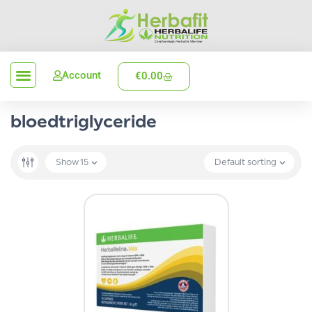
Account
€
0.00
Verzenden en levering
bloedtriglyceride
Show
15
Default sorting