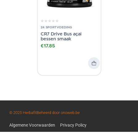
24 SPORTVOEDING
CR7 Drive Bus açai
bessen smaak
€
17.85
© 2025 Herbafit
Beheerd door onoweb.be
Algemene Voorwaarden
Privacy Policy