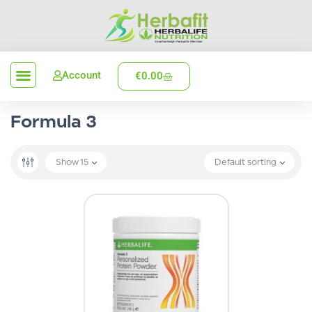
Account
€
0.00
Verzenden en levering
Formula 3
Show
15
Default sorting