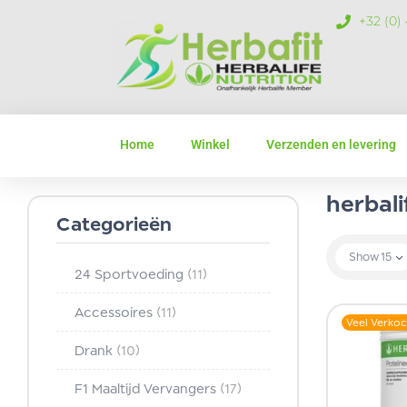
+32 (0)
Home
Winkel
Verzenden en levering
herbali
Categorieën
Show
15
24 Sportvoeding
(11)
Accessoires
(11)
Veel Verkoc
Drank
(10)
F1 Maaltijd Vervangers
(17)