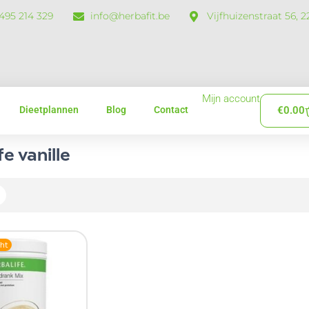
 495 214 329
info@herbafit.be
Vijfhuizenstraat 56, 
Mijn account
Dieetplannen
Blog
Contact
€
0.00
fe vanille
ht