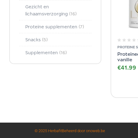
Gezicht en
lichaamsverzorging
(16)
Proteine supplementen
(7)
Snacks
(5)
PROTEINE 
Supplementen
(16)
Proteïn
vanille
€
41.99
© 2025 Herbafit
Beheerd door onoweb.be