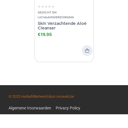
GEZICHT EN
LICHAAMSVERZORGING
Skin Verzachtende Aloë
Cleanser
€
19.95
© 2025 Herbafit
Beheerd door onoweb.be
Algemene Voorwaarden
Privacy Policy