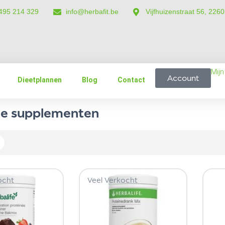
 495 214 329
info@herbafit.be
Vijfhuizenstraat 56, 226
Mij
Account
Dieetplannen
Blog
Contact
ne supplementen
ocht
Veel Verkocht