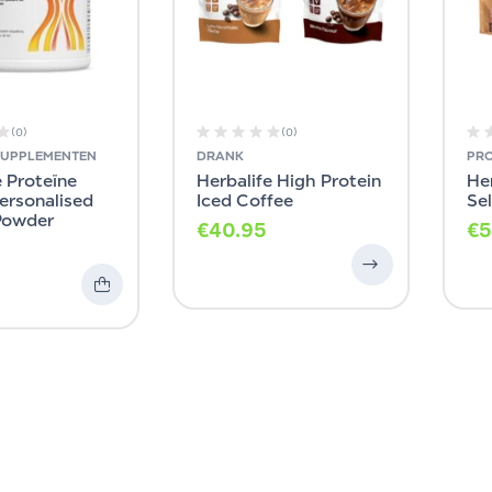
(0)
(0)
SUPPLEMENTEN
DRANK
PRO
 Proteïne
Herbalife High Protein
Her
ersonalised
Iced Coffee
Se
Powder
€
40.95
€
5