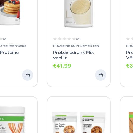
(0)
(0)
JD VERVANGERS
PROTEINE SUPPLEMENTEN
PRO
Proteïne
Proteïnedrank Mix
Pr
vanille
VE
€
41.99
€
3