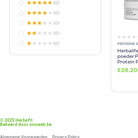
(0)
(0)
(0)
(0)
(0)
PROTEINE 
Herbalife
poeder P
Protein 
€
28.20
© 2025 Herbafit
Beheerd door onoweb.be
Algemene Voorwaarden
Privacy Policy