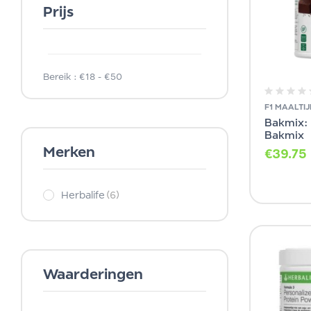
Prijs
Bereik :
€
18
- €
50
F1 MAALTI
Bakmix: 
Bakmix
Merken
€
39.75
Herbalife
(6)
Waarderingen