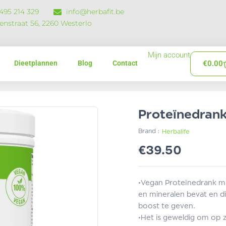
 495 214 329
info@herbafit.be
zenstraat 56, 2260 Westerlo
Mijn account
Dieetplannen
Blog
Contact
€
0.00
Proteïnedran
Brand :
Herbalife
€
39.50
•Vegan Proteïnedrank mix
en mineralen bevat en di
boost te geven.
•Het is geweldig om op 