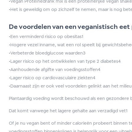
•Vegan Proteïnedrank mix is een proteïnerijke vegan shake
•Het is geweldig om op zichzelf te nemen, maar is nog bet
De voordelen van een veganistisch eet
•Een verminderd risico op obesitas1
•Hogere vezel inname, wat een rol speelt bij gewichtsbehe
•Verbeterde bloedglucose waarden3
•Lager risico op het ontwikkelen van type 2 diabetes4
•Aanhoudende afgifte van voedingsstoffen4
•Lager risico op cardiovasculaire ziekten4
•Daarnaast zijn er ook veel voordelen gelinkt aan het milieu
Plantaardig voeding wordt beschouwd als een gezondere br
Dat komt vanwege het lagere gehalte aan verzadigd vet1
Of je nu vegan bent of minder calorieën probeert binnen te
voedingsstoffen binnenkrijgen is belangrijk voor een uitge