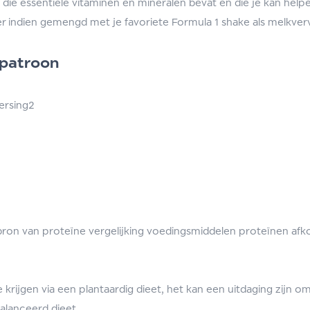
 die essentiële vitaminen en mineralen bevat en die je kan help
er indien gemengd met je favoriete Formula 1 shake als melkve
 patroon
ersing2
on van proteïne vergelijking voedingsmiddelen proteïnen afko
 krijgen via een plantaardig dieet, het kan een uitdaging zijn
balanceerd dieet.