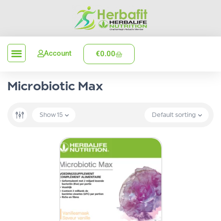
Account
€
0.00
Verzenden en levering
Microbiotic Max
Show
15
Default sorting