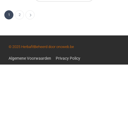
1
2
© 2025 Herbafit
Beheerd door onoweb.be
Algemene Voorwaarden
Privacy Policy