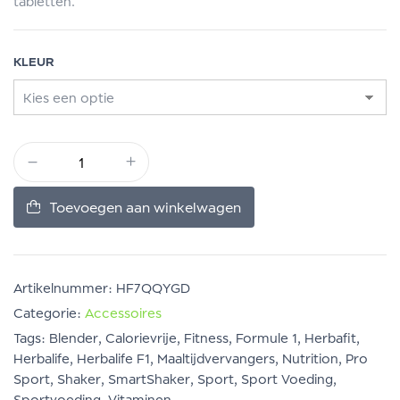
tabletten.
KLEUR
Toevoegen aan winkelwagen
Artikelnummer:
HF7QQYGD
Categorie:
Accessoires
Tags:
Blender
,
Calorievrije
,
Fitness
,
Formule 1
,
Herbafit
,
Herbalife
,
Herbalife F1
,
Maaltijdvervangers
,
Nutrition
,
Pro
Sport
,
Shaker
,
SmartShaker
,
Sport
,
Sport Voeding
,
Sportvoeding
,
Vitaminen