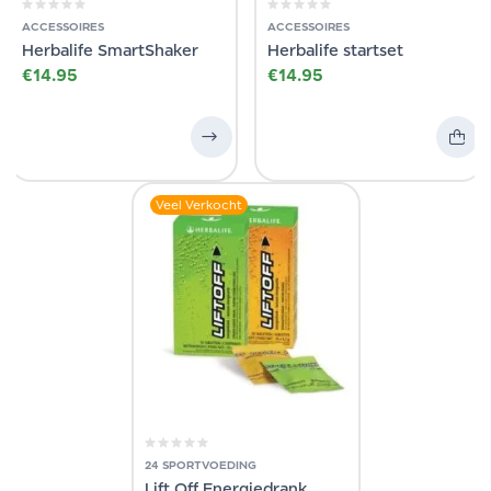
ACCESSOIRES
ACCESSOIRES
Herbalife SmartShaker
Herbalife startset
€
14.95
€
14.95
Veel Verkocht
24 SPORTVOEDING
Lift Off Energiedrank