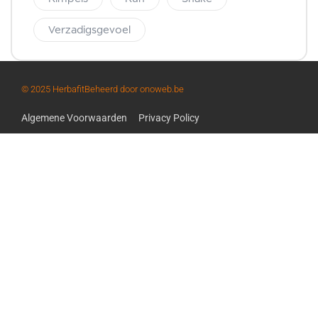
Verzadigsgevoel
© 2025 Herbafit
Beheerd door onoweb.be
Algemene Voorwaarden
Privacy Policy