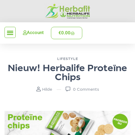
Account
€
0.00
Verzenden en levering
LIFESTYLE
Nieuw! Herbalife Proteïne
Chips
Hilde
0
Comments